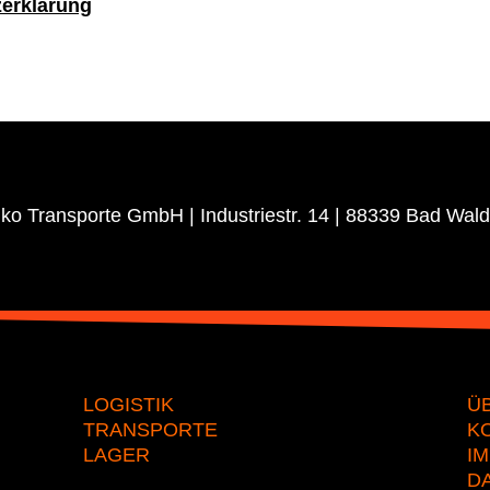
erklärung
ko Transporte GmbH | Industriestr. 14 | 88339 Bad Wal
LOGISTIK
Ü
TRANSPORTE
K
LAGER
I
D