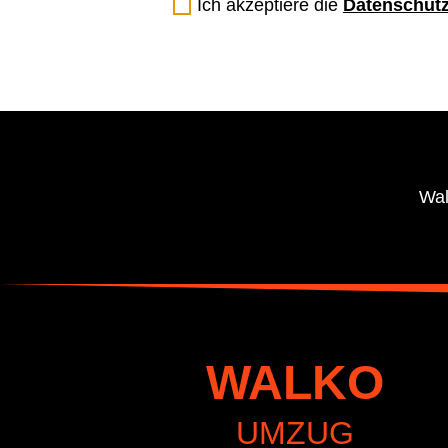
Ich akzeptiere die
Datenschutz
Wal
WALKO
UMZUG