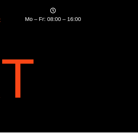

Mo – Fr: 08:00 – 16:00
t
T