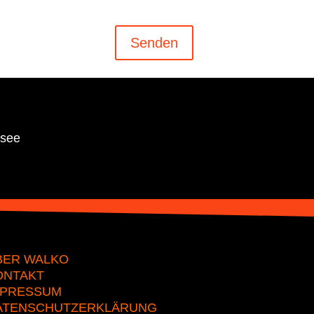
Senden
dsee
BER WALKO
ONTAKT
MPRESSUM
ATENSCHUTZERKLÄRUNG